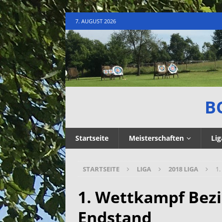
7. AUGUST 2026
B
Startseite
Meisterschaften
Lig
STARTSEITE
LIGA
2018 LIGA
1.
1. Wettkampf Bezi
Endstand