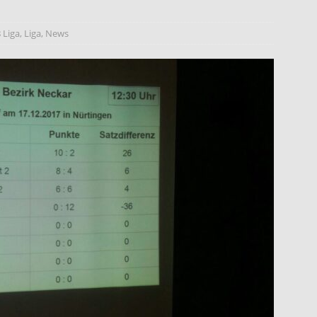
 Liga
,
Liga
,
News