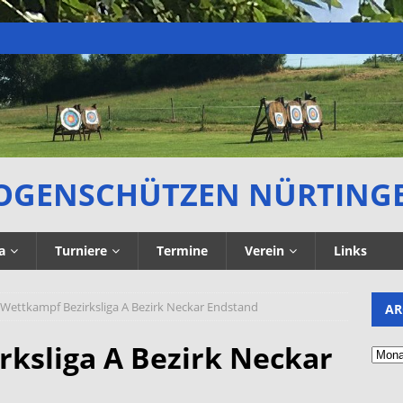
OGENSCHÜTZEN NÜRTING
a
Turniere
Termine
Verein
Links
 Wettkampf Bezirksliga A Bezirk Neckar Endstand
AR
rksliga A Bezirk Neckar