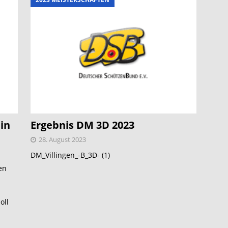
in
Ergebnis DM 3D 2023
28. August 2023
DM_Villingen_-B_3D- (1)
en
oll