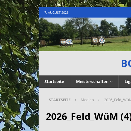
7. AUGUST 2026
B
Startseite
Meisterschaften
Lig
STARTSEITE
Medien
2026_Feld_WüM
2026_Feld_WüM (4