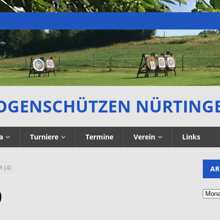
OGENSCHÜTZEN NÜRTING
a
Turniere
Termine
Verein
Links
 (4)
AR
)