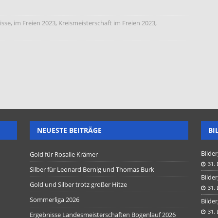
isse
,
im Freien 2023
,
Kreismeisterschaft im Freien 2023
,
NEUESTE BEITRÄGE
BI
Bilder
Gold für Rosalie Krämer
31.
Silber für Leonard Bernig und Thomas Burk
Bilder
Gold und Silber trotz großer Hitze
31.
Sommerliga 2026
Bilder
31.
Ergebnisse Landesmeisterschaften Bogenlauf 2026