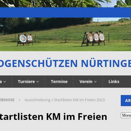
OGENSCHÜTZEN NÜRTING
a
Turniere
Termine
Verein
Links
EBNISSE
Ausschreibung + Startlisten KM im Freien 2023
AR
tartlisten KM im Freien