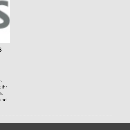
S
s
 ihr
6.
rund