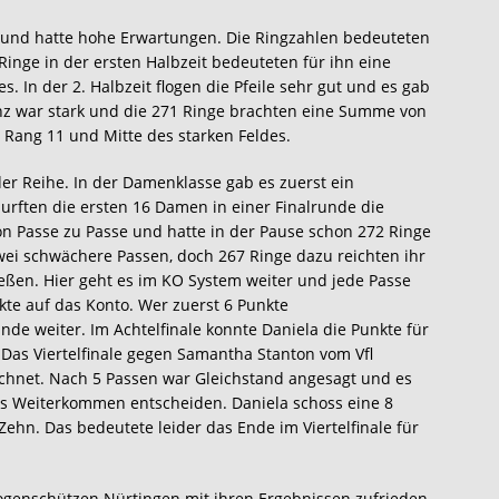
e und hatte hohe Erwartungen. Die Ringzahlen bedeuteten
inge in der ersten Halbzeit bedeuteten für ihn eine
s. In der 2. Halbzeit flogen die Pfeile sehr gut und es gab
nz war stark und die 271 Ringe brachten eine Summe von
Rang 11 und Mitte des starken Feldes.
r Reihe. In der Damenklasse gab es zuerst ein
urften die ersten 16 Damen in einer Finalrunde die
 von Passe zu Passe und hatte in der Pause schon 272 Ringe
wei schwächere Passen, doch 267 Ringe dazu reichten ihr
ießen. Hier geht es im KO System weiter und jede Passe
nkte auf das Konto. Wer zuerst 6 Punkte
 weiter. Im Achtelfinale konnte Daniela die Punkte für
Das Viertelfinale gegen Samantha Stanton vom Vfl
chnet. Nach 5 Passen war Gleichstand angesagt und es
as Weiterkommen entscheiden. Daniela schoss eine 8
Zehn. Das bedeutete leider das Ende im Viertelfinale für
ogenschützen Nürtingen mit ihren Ergebnissen zufrieden