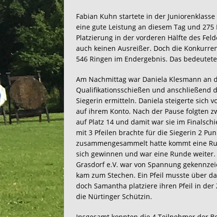
Fabian Kuhn startete in der Juniorenklass
eine gute Leistung an diesem Tag und 275 R
Platzierung in der vorderen Hälfte des Felde
auch keinen Ausreißer. Doch die Konkurre
546 Ringen im Endergebnis. Das bedeutete 
Am Nachmittag war Daniela Klesmann an de
Qualifikationsschießen und anschließend d
Siegerin ermitteln. Daniela steigerte sich
auf ihrem Konto. Nach der Pause folgten z
auf Platz 14 und damit war sie im Finalsch
mit 3 Pfeilen brachte für die Siegerin 2 Pu
zusammengesammelt hatte kommt eine Runde
sich gewinnen und war eine Runde weiter. 
Grasdorf e.V. war von Spannung gekennzei
kam zum Stechen. Ein Pfeil musste über d
doch Samantha platziere ihren Pfeil in der 
die Nürtinger Schützin.
Insgesamt konnten die 4 Teilnehmer der B