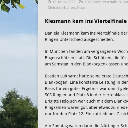
13. März 2023
2023 Meisterschaften
,
Deu
Meisterschaften
,
News
Klesmann kam ins Viertelfinale
Daniela Klesmann kam ins Viertelfinale de
Ringen Unterschied ausgeschieden.
In München fanden am vergangenen Woche
Bogenschützen statt. Die Schützen, die fü
am Samstag in den Blankbogenklassen und 
Bastian Luithardt hatte seine erste Deutsc
Blankbogen. Eine konstante Leistung in der
Basis für ein gutes Ergebnis war damit ge
505 Ringen und Platz 8 in der Herrenklasse
Brigitte Holojuch war auch mit dem Blankb
Ringzahlen waren gut, aber etwas zu nieder
nur für den Platz 12. Ein zufriedenes Gesich
Am Sonntag waren dann die Nürtinger Sch