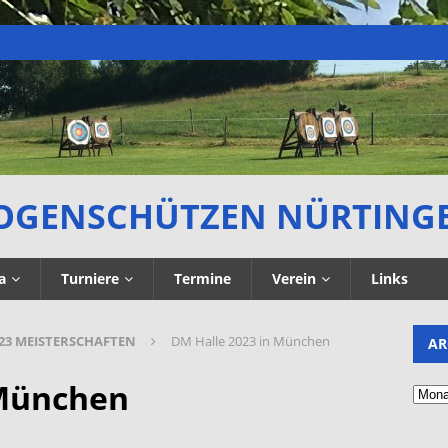
OGENSCHÜTZEN NÜRTING
a
Turniere
Termine
Verein
Links
23 MEISTERSCHAFTEN
DM Halle 2023 in München
AR
 München