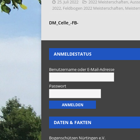
25. Juli 2022
2022 Meisterschaften
,
Auss
2022
,
Feldbogen 2022 Meisterschaften
,
Meister
DM_Celle_-FB-
ANMELDESTATUS
Benutzername oder E-Mail-Adresse
Passwort
DATEN & FAKTEN
Bogenschützen Nürtingen e.V.