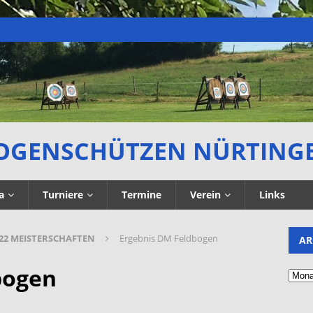
OGENSCHÜTZEN NÜRTING
a
Turniere
Termine
Verein
Links
22 MEISTERSCHAFTEN
Ergebnis DM Feldbogen
AR
bogen