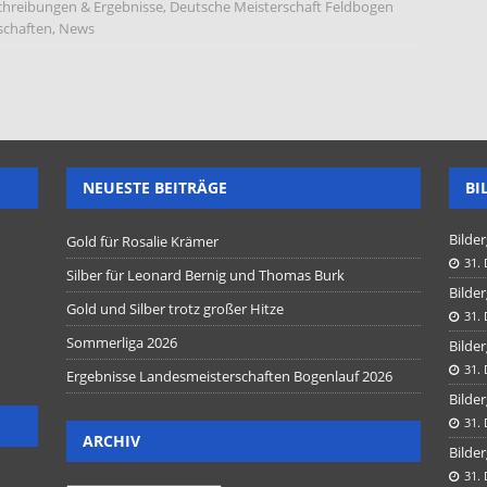
chreibungen & Ergebnisse
,
Deutsche Meisterschaft Feldbogen
schaften
,
News
NEUESTE BEITRÄGE
BI
Bilder
Gold für Rosalie Krämer
31.
Silber für Leonard Bernig und Thomas Burk
Bilder
Gold und Silber trotz großer Hitze
31.
Sommerliga 2026
Bilder
31.
Ergebnisse Landesmeisterschaften Bogenlauf 2026
Bilder
31.
ARCHIV
Bilder
31.