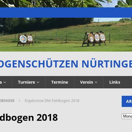
OGENSCHÜTZEN NÜRTING
a
Turniere
Termine
Verein
Links
EBNISSE
Ergebnisse DM Feldbogen 2018
AR
ldbogen 2018