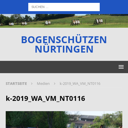
BOGENSCHÜTZEN
NÜRTINGEN
STARTSEITE
Medien
k-2019_WA_VM_NT0116
k-2019_WA_VM_NT0116