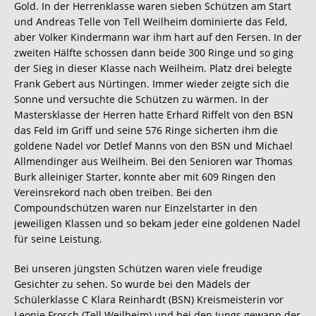
Gold. In der Herrenklasse waren sieben Schützen am Start
und Andreas Telle von Tell Weilheim dominierte das Feld,
aber Volker Kindermann war ihm hart auf den Fersen. In der
zweiten Hälfte schossen dann beide 300 Ringe und so ging
der Sieg in dieser Klasse nach Weilheim. Platz drei belegte
Frank Gebert aus Nürtingen. Immer wieder zeigte sich die
Sonne und versuchte die Schützen zu wärmen. In der
Mastersklasse der Herren hatte Erhard Riffelt von den BSN
das Feld im Griff und seine 576 Ringe sicherten ihm die
goldene Nadel vor Detlef Manns von den BSN und Michael
Allmendinger aus Weilheim. Bei den Senioren war Thomas
Burk alleiniger Starter, konnte aber mit 609 Ringen den
Vereinsrekord nach oben treiben. Bei den
Compoundschützen waren nur Einzelstarter in den
jeweiligen Klassen und so bekam jeder eine goldenen Nadel
für seine Leistung.
Bei unseren jüngsten Schützen waren viele freudige
Gesichter zu sehen. So wurde bei den Mädels der
Schülerklasse C Klara Reinhardt (BSN) Kreismeisterin vor
Leonie Frosch (Tell Weilheim) und bei den Jungs gewann der