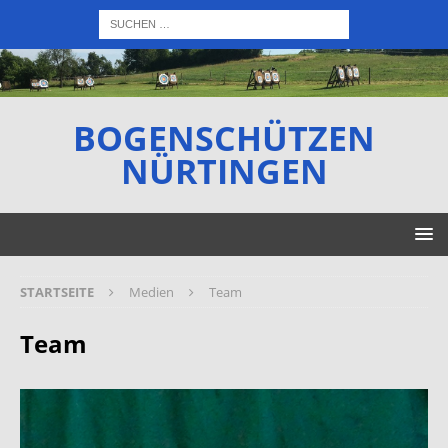
BOGENSCHÜTZEN
NÜRTINGEN
STARTSEITE
Medien
Team
Team