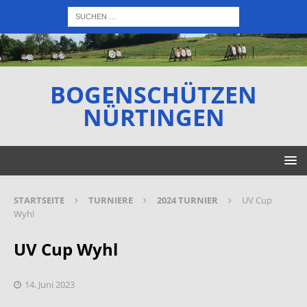
BOGENSCHÜTZEN
NÜRTINGEN
STARTSEITE
TURNIERE
2024 TURNIER
UV Cup
Wyhl
UV Cup Wyhl
14. Juni 2023