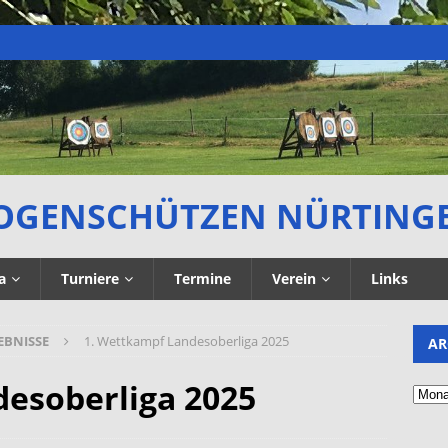
OGENSCHÜTZEN NÜRTING
a
Turniere
Termine
Verein
Links
EBNISSE
1. Wettkampf Landesoberliga 2025
AR
esoberliga 2025