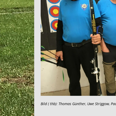
Bild ( thb): Thomas Günther, Uwe Striggow, 