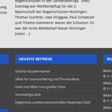
Bogenschützen in der Landesoberliga (thb)
Sonntag war Wettkampftag für die 2.
gang
Mannschaft der Bogenschützen Nürtingen.
isse
Thomas Günther, Uwe Striggow, Paul Schweizer
und Thiemo Kammerer waren die Schützen. Es
war der erste Wettkampf dieser Nürtinger
[mehr …]
NEUESTE BEITRÄGE
BI
Bilder
Gold für Rosalie Krämer
31.
Silber für Leonard Bernig und Thomas Burk
Bilder
Gold und Silber trotz großer Hitze
31.
Sommerliga 2026
Bilder
31.
Ergebnisse Landesmeisterschaften Bogenlauf 2026
Bilder