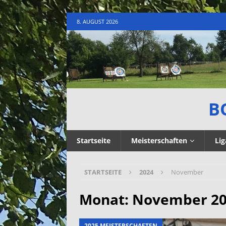
8. AUGUST 2026
B
Startseite
Meisterschaften
Lig
STARTSEITE
2024
November
Monat:
November 2
2025 MEISTERSCHAFTEN