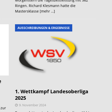
Morgenstern die Tagesbestleistung mit 562
Ringen. Richard Klesmann hatte die
Mastersklasse
[mehr …]
AUSSCHREIBUNGEN & ERGEBNISSE
e
1. Wettkampf Landesoberliga
2025
9. November 2024
 zur