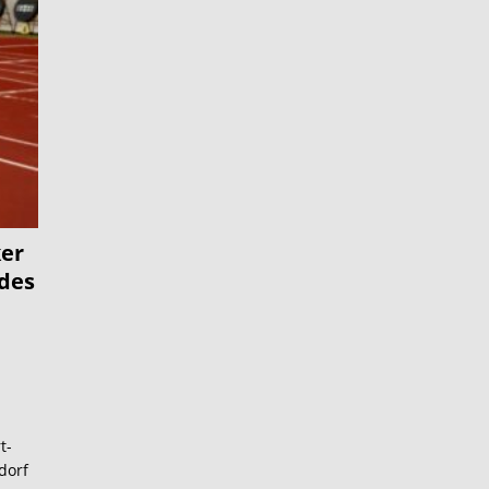
er
des
t-
dorf