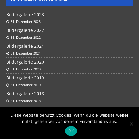
Bildergalerie 2023
31. Dezember 2023
Bildergalerie 2022
31. Dezember 2022
Bildergalerie 2021
31. Dezember 2021
Bildergalerie 2020
31. Dezember 2020
Bildergalerie 2019
31. Dezember 2019
Bildergalerie 2018
31. Dezember 2018
Bildergalerie 2017
Diese Website benutzt Cookies. Wenn du die Website weiter
31. Dezember 2017
nutzt, gehen wir von deinem Einverständnis aus.
OK
Copyright Bogenschützen Nürtingen e.V. 2025