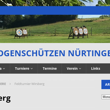
OGENSCHÜTZEN NÜRTING
a
Turniere
Termine
Verein
Links
IERE
Feldturnier Wirsberg
AR
erg