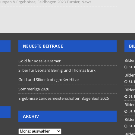
bungen & Ergebnisse
,
Feldbogen 2023 Turnier
,
News
NEUESTE BEITRÄGE
BI
Bilder
Gold für Rosalie Krämer
31.
Silber für Leonard Bernig und Thomas Burk
Bilder
Gold und Silber trotz großer Hitze
31.
Sommerliga 2026
Bilder
31.
Ergebnisse Landesmeisterschaften Bogenlauf 2026
Bilder
31.
ARCHIV
Bilder
31.
Bilder