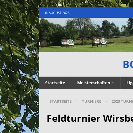
6. AUGUST 2026
B
Startseite
Meisterschaften
Lig
STARTSEITE
TURNIERE
2023 TURN
Feldturnier Wirsb