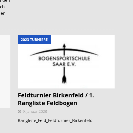
i den
uch
nen
2023 TURNIERE
Feldturnier Birkenfeld / 1.
Rangliste Feldbogen
9. Januar 2023
Rangliste_Feld_Feldturnier_Birkenfeld