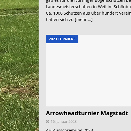
gab es für die Nürtinger Bogenschützen be
Landesmeisterschaften in Weil im Schönb
Ca. 1000 Schützen aus über hundert Verei
hatten sich zu
[mehr …]
2023 TURNIERE
Arrowheadturnier Magstadt
16. Januar 2023
AH-Ausschreibung 2023