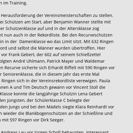
n im Training.
erausforderung der Vereinsmeisterschaften zu stellen.
i Schützen am Start, aber Benjamin Wanner stellte mit
er Schützenklasse auf und in der Altersklasse zog
t nun auch in der Rekordliste. Bei den Recurveschützen
rin in der Damenklasse wo das Limit sitzt. Mit 632 Ringen
kord und selbst die Männer wurden übertroffen. Hier
or Frank Gebert, der 602 auf seinem Schießzettel
 folgten André Uhlmann, Patrick Mayer und Waldemar
n Recurve sicherte sich Erhardt Riffelt mit 590 Ringen vor
 Seniorenklasse, die in diesem Jahr das erste Mal
Ringen sich in der Vereinsrekordliste verewigen. Paula
nnen A und Tim Deutsch gewann vor Vincent Stoll die
 Klasse konnte die langjährige Schützin Lena Gebert
den Jüngsten, der Schülerklasse C belegte der
 den Jungs und bei den Mädels siegte Klara Reinhardt vor
ch wieder die Blankbogenschützen an der Schießline und
mit 597 Ringen vor Dirk Seeger.
h Andreas Lau vor Jürgen Scholl behaupten. Interessant