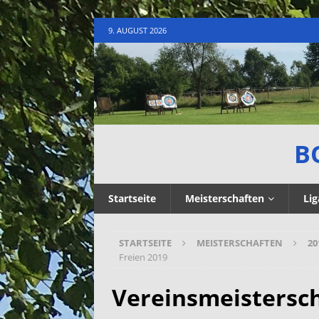
9. AUGUST 2026
B
Startseite
Meisterschaften
Lig
STARTSEITE
MEISTERSCHAFTEN
20
Freien 2019
Vereinsmeistersch