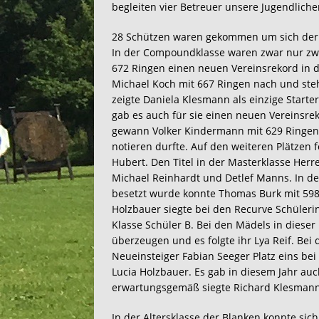
begleiten vier Betreuer unsere Jugendliche
28 Schützen waren gekommen um sich der H
In der Compoundklasse waren zwar nur zwe
672 Ringen einen neuen Vereinsrekord in d
Michael Koch mit 667 Ringen nach und steh
zeigte Daniela Klesmann als einzige Starte
gab es auch für sie einen neuen Vereinsre
gewann Volker Kindermann mit 629 Ringen v
notieren durfte. Auf den weiteren Plätzen
Hubert. Den Titel in der Masterklasse Herre
Michael Reinhardt und Detlef Manns. In der
besetzt wurde konnte Thomas Burk mit 598 
Holzbauer siegte bei den Recurve Schüleri
Klasse Schüler B. Bei den Mädels in dieser
überzeugen und es folgte ihr Lya Reif. Bei 
Neueinsteiger Fabian Seeger Platz eins bei
Lucia Holzbauer. Es gab in diesem Jahr au
erwartungsgemäß siegte Richard Klesmann 
In der Altersklasse der Blanken konnte sic