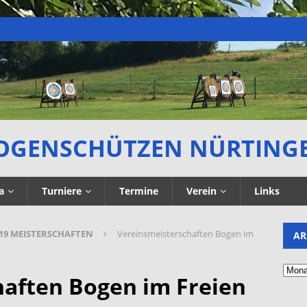
OGENSCHÜTZEN NÜRTING
a
Turniere
Termine
Verein
Links
19 MEISTERSCHAFTEN
Vereinsmeisterschaften Bogen im
AR
aften Bogen im Freien