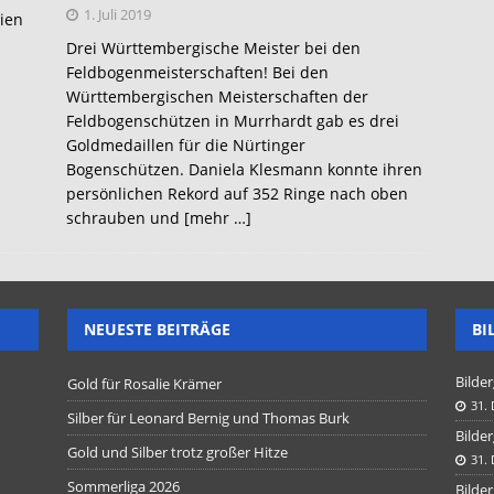
1. Juli 2019
ien
Drei Württembergische Meister bei den
Feldbogenmeisterschaften! Bei den
Württembergischen Meisterschaften der
Feldbogenschützen in Murrhardt gab es drei
Goldmedaillen für die Nürtinger
Bogenschützen. Daniela Klesmann konnte ihren
persönlichen Rekord auf 352 Ringe nach oben
schrauben und
[mehr …]
NEUESTE BEITRÄGE
BI
Bilder
Gold für Rosalie Krämer
31.
Silber für Leonard Bernig und Thomas Burk
Bilder
Gold und Silber trotz großer Hitze
31.
Sommerliga 2026
Bilder